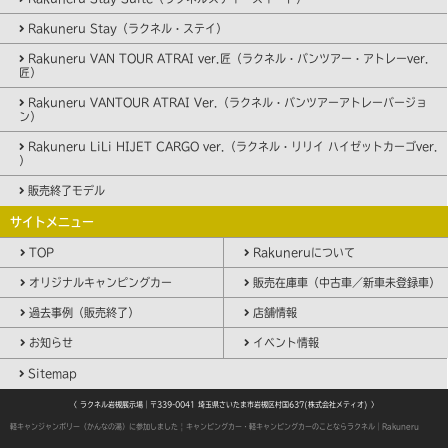
Rakuneru Stay（ラクネル・ステイ）
Rakuneru VAN TOUR ATRAI ver.匠（ラクネル・バンツアー・アトレーver.
匠）
Rakuneru VANTOUR ATRAI Ver.（ラクネル・バンツアーアトレーバージョ
ン）
Rakuneru LiLi HIJET CARGO ver.（ラクネル・リリイ ハイゼットカーゴver.
）
販売終了モデル
サイトメニュー
TOP
Rakuneruについて
オリジナルキャンピングカー
販売在庫車（中古車／新車未登録車）
過去事例（販売終了）
店舗情報
お知らせ
イベント情報
Sitemap
〈 ラクネル岩槻展示場｜〒339-0041 埼玉県さいたま市岩槻区村国637(株式会社メティオ) 〉
軽キャンジャンボリー（かんなの湯）に参加しました | キャンピングカー・軽キャンピングカーのことならラクネル｜Rakuneru