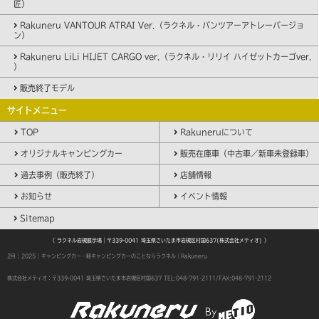
匠）
Rakuneru VANTOUR ATRAI Ver.（ラクネル・バンツアーアトレーバージョ
ン）
Rakuneru LiLi HIJET CARGO ver.（ラクネル・リリイ ハイゼットカーゴver.
）
販売終了モデル
サイトメニュー
TOP
Rakuneruについて
オリジナルキャンピングカー
販売在庫車（中古車／新車未登録車）
過去事例（販売終了）
店舗情報
お知らせ
イベント情報
Sitemap
〈 ラクネル岩槻展示場｜〒339-0041 埼玉県さいたま市岩槻区村国637(株式会社メティオ) 〉
2月 | 2025 | キャンピングカー・軽キャンピングカーのことならラクネル｜Rakuneru
株式会社メティオ：〒339-0041 埼玉県さいたま市岩槻区村国637
TEL:048-791-2111/FAX:048-791-2112