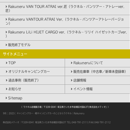
Rakuneru VAN TOUR ATRAI ver.匠（ラクネル・バンツアー・アトレーver.
匠）
Rakuneru VANTOUR ATRAI Ver.（ラクネル・バンツアーアトレーバージョ
ン）
Rakuneru LiLi HIJET CARGO ver.（ラクネル・リリイ ハイゼットカーゴver.
）
販売終了モデル
サイトメニュー
TOP
Rakuneruについて
オリジナルキャンピングカー
販売在庫車（中古車／新車未登録車）
過去事例（販売終了）
店舗情報
お知らせ
イベント情報
Sitemap
〈 ラクネル岩槻展示場｜〒339-0041 埼玉県さいたま市岩槻区村国637(株式会社メティオ) 〉
9月 | 2023 | キャンピングカー・軽キャンピングカーのことならラクネル｜Rakuneru
株式会社メティオ：〒339-0041 埼玉県さいたま市岩槻区村国637
TEL:048-791-2111/FAX:048-791-2112