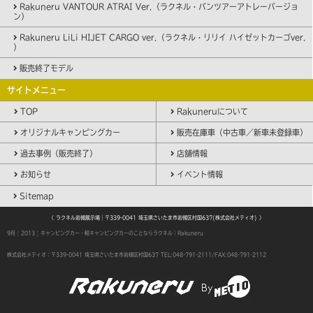
Rakuneru VANTOUR ATRAI Ver.（ラクネル・バンツアーアトレーバージョ
ン）
Rakuneru LiLi HIJET CARGO ver.（ラクネル・リリイ ハイゼットカーゴver.
）
販売終了モデル
サイトメニュー
TOP
Rakuneruについて
オリジナルキャンピングカー
販売在庫車（中古車／新車未登録車）
過去事例（販売終了）
店舗情報
お知らせ
イベント情報
Sitemap
〈 ラクネル岩槻展示場｜〒339-0041 埼玉県さいたま市岩槻区村国637(株式会社メティオ) 〉
9月 | 2013 | キャンピングカー・軽キャンピングカーのことならラクネル｜Rakuneru
株式会社メティオ：〒339-0041 埼玉県さいたま市岩槻区村国637
TEL:048-791-2111/FAX:048-791-2112