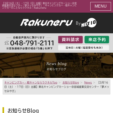
【3月16日（土）・17日（日）出展】東北キャンピングカーショー＠宮
MENU
城産業交流センター「夢メッセみやぎ」 | キャンピングカー・軽キャンピ
ングカーのことならラクネル｜Rakuneru
News blog
お知らせブログ
キャンピングカー・軽キャンならラクネルTop
>
お知らせBlog
>
News
>
【3月16
日（土）・17日（日）出展】東北キャンピングカーショー＠宮城産業交流センター「夢メッ
セみやぎ」
お知らせBlog