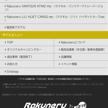
Rakuneru VANTOUR ATRAI Ver.（ラクネル・バンツアーアトレーバージョ
ン）
Rakuneru LiLi HIJET CARGO ver.（ラクネル・リリイ ハイゼットカーゴver.
）
販売終了モデル
サイトメニュー
TOP
Rakuneruについて
オリジナルキャンピングカー
販売在庫車（中古車／新車未登録車）
過去事例（販売終了）
店舗情報
お知らせ
イベント情報
Sitemap
〈 ラクネル岩槻展示場｜〒339-0041 埼玉県さいたま市岩槻区村国637(株式会社メティオ) 〉
ご納車しました🚐 / ラクネル・リリイ ハイゼットカーゴver.（ダイハツ ハイゼットベース 軽キャンピングカー） | キャンピングカ
ー・軽キャンピングカーのことならラクネル｜Rakuneru
株式会社メティオ：〒339-0041 埼玉県さいたま市岩槻区村国637
TEL:048-791-2111/FAX:048-791-2112