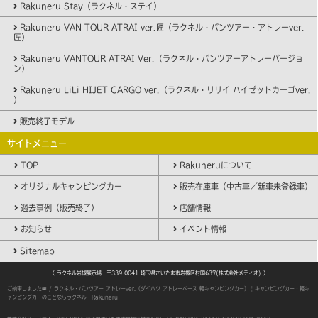
Rakuneru Stay（ラクネル・ステイ）
Rakuneru VAN TOUR ATRAI ver.匠（ラクネル・バンツアー・アトレーver.
匠）
Rakuneru VANTOUR ATRAI Ver.（ラクネル・バンツアーアトレーバージョ
ン）
Rakuneru LiLi HIJET CARGO ver.（ラクネル・リリイ ハイゼットカーゴver.
）
販売終了モデル
サイトメニュー
TOP
Rakuneruについて
オリジナルキャンピングカー
販売在庫車（中古車／新車未登録車）
過去事例（販売終了）
店舗情報
お知らせ
イベント情報
Sitemap
〈 ラクネル岩槻展示場｜〒339-0041 埼玉県さいたま市岩槻区村国637(株式会社メティオ) 〉
ご納車しました🚐 / ラクネル・バンツアー アトレーver.（ダイハツ アトレーベース 軽キャンピングカー） | キャンピングカー・軽キ
ャンピングカーのことならラクネル｜Rakuneru