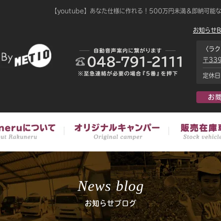
【youtube】あなた仕様に作れる！500万円未満＆即納可能
お知らせB
〈ラク
〒33
定休日
News blog
お知らせブログ